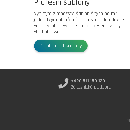
Profesní šablony
Vybírejte z množství šablon šitých na míru
jednotlivým oborům či profesím. Jde o levné,
velmi rychlé a vysoce funkční řešení tvorby
vlastního webu.
Prohlédnout šablony
+420 511 150 120
Zákaznická podpora
(2