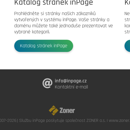
Katalog stránek inPage
K
Prohlédněte si stránky našich zákazníků
Ne
vytvořených v systému inPage. Vaše stránky a
st
doménu můžete také jednoduše prezentovat ve
ko
vybrané kategorii.
st
Katalog stránek inPage
info@inpage.cz
Kontaktní e-mail
007–2026) Službu inPage poskytuje společnost ZONER a.s. |
www.zoner