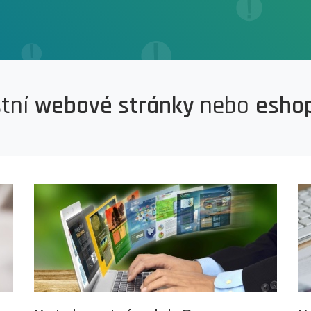
stní
webové stránky
nebo
esho