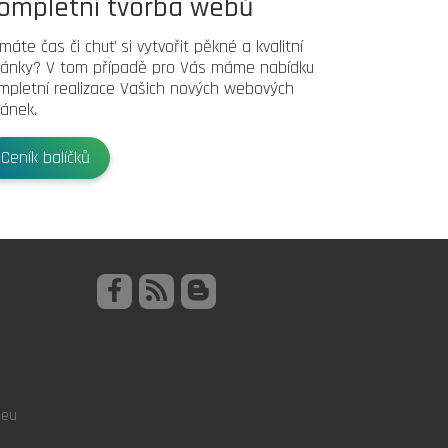
ompletní tvorba webů
máte čas či chuť si vytvořit pěkné a kvalitní
ránky? V tom případě pro Vás máme nabídku
mpletní realizace Vašich nových webových
ránek.
Ceník balíčků
.eu